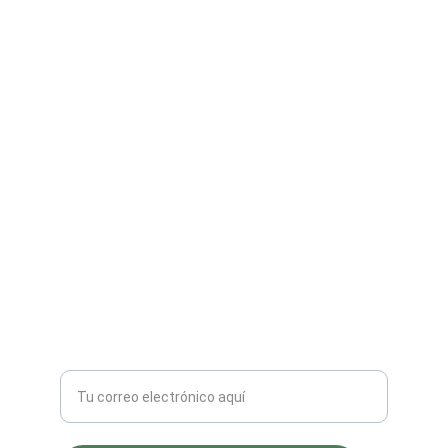
Calidad
Material vegetativo para producción agrícola 
y ornamental.
IMPORTACIÓN
info@bacan.com.mx
+52 777 987 9830
COMERCIALIZACIÓN
Ingrese su correo electrónico aquí