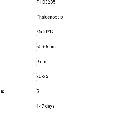
PH03285
Phalaenopsis
Midi P12
60-65 cm
9 cm
:
20-25
e:
5
147 days