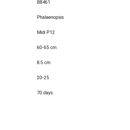
B8461
Phalaenopsis
Midi P12
60-65 cm
8.5 cm
:
20-25
70 days